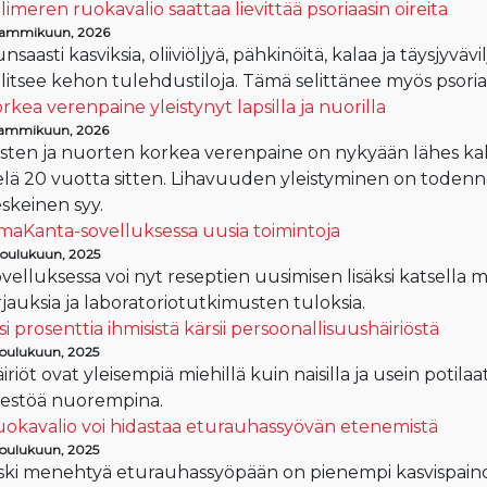
limeren ruokavalio saattaa lievittää psoriaasin oireita
tammikuun, 2026
nsaasti kasviksia, oliiviöljyä, pähkinöitä, kalaa ja täysjyvävi
llitsee kehon tulehdustiloja. Tämä selittänee myös psori
rkea verenpaine yleistynyt lapsilla ja nuorilla
tammikuun, 2026
sten ja nuorten korkea verenpaine on nykyään lähes kak
elä 20 vuotta sitten. Lihavuuden yleistyminen on todenn
skeinen syy.
aKanta-sovelluksessa uusia toimintoja
 joulukuun, 2025
velluksessa voi nyt reseptien uusimisen lisäksi katsella m
rjauksia ja laboratoriotutkimusten tuloksia.
isi prosenttia ihmisistä kärsii persoonallisuushäiriöstä
 joulukuun, 2025
iriöt ovat yleisempiä miehillä kuin naisilla ja usein pot
estöä nuorempina.
okavalio voi hidastaa eturauhassyövän etenemistä
 joulukuun, 2025
ski menehtyä eturauhassyöpään on pienempi kasvispaino