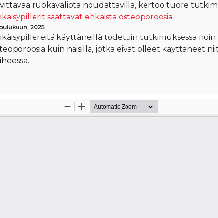
evittävää ruokavaliota noudattavilla, kertoo tuore tutkim
käisypillerit saattavat ehkäistä osteoporoosia
 joulukuun, 2025
käisypillereitä käyttäneillä todettiin tutkimuksessa noi
teoporoosia kuin naisilla, jotka eivät olleet käyttäneet n
iheessa.