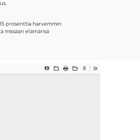
us.
n 15 prosenttia harvemmin
iitä missään elämänsä