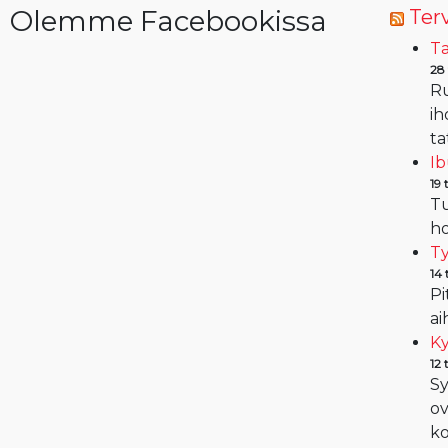
Olemme Facebookissa
Terv
Ta
28
Ru
ih
ta
Ib
19
Tu
ho
Ty
14
Pi
ai
Ky
12
Sy
ov
ko