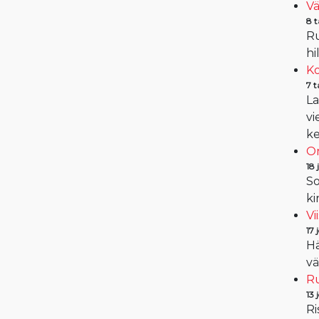
Vä
8 
Ru
hi
Ko
7 
La
vi
ke
Om
18
So
ki
Vi
17
Hä
vä
Ru
13
Ri