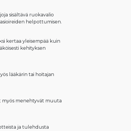
ljoja sisältävä ruokavalio
aasioireiden helpottumisen.
si kertaa yleisempää kuin
äköisesti kehityksen
yös lääkärin tai hoitajan
ilaat myös menehtyvät muuta
tteista ja tulehdusta