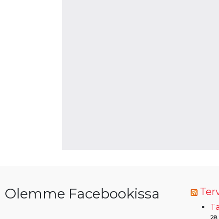
Olemme Facebookissa
Terv
Ta
28