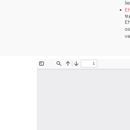
li
Eh
12
Eh
os
va