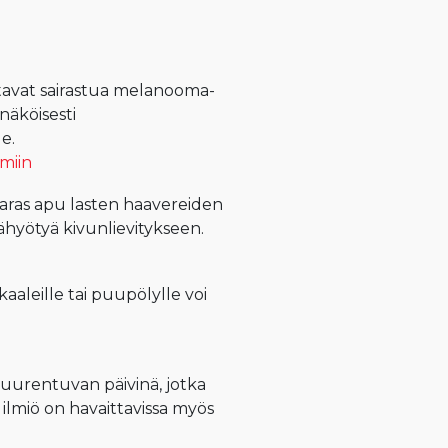
tavat sairastua melanooma-
äköisesti
le.
miin
ras apu lasten haavereiden
sähyötyä kivunlievitykseen.
aaleille tai puupölylle voi
suurentuvan päivinä, jotka
lmiö on havaittavissa myös