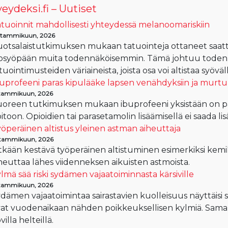
eydeksi.fi – Uutiset
tuoinnit mahdollisesti yhteydessä melanoomariskiin
 tammikuun, 2026
otsalaistutkimuksen mukaan tatuointeja ottaneet saat
osyöpään muita todennäköisemmin. Tämä johtuu todenn
tuointimusteiden väriaineista, joista osa voi altistaa syöväl
uprofeeni paras kipulääke lapsen venähdyksiin ja murtu
 tammikuun, 2026
oreen tutkimuksen mukaan ibuprofeeni yksistään on pa
itoon. Opioidien tai parasetamolin lisäämisellä ei saada li
öperäinen altistus yleinen astman aiheuttaja
 tammikuun, 2026
tkään kestävä työperäinen altistuminen esimerkiksi kemik
heuttaa lähes viidenneksen aikuisten astmoista.
lmä sää riski sydämen vajaatoiminnasta kärsiville
 tammikuun, 2026
dämen vajaatoimintaa sairastavien kuolleisuus näyttäisi 
at vuodenaikaan nähden poikkeuksellisen kylmiä. Sama i
villa helteillä.