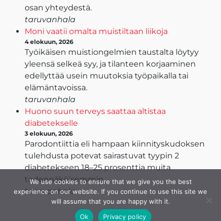
osan yhteydestä.
taruvanhala
Moni vaatii omalta muistiltaan liikoja
4 elokuun, 2026
Työikäisen muistiongelmien taustalta löytyy
yleensä selkeä syy, ja tilanteen korjaaminen
edellyttää usein muutoksia työpaikalla tai
elämäntavoissa.
taruvanhala
Huono suun terveys saattaa altistaa
diabetekselle
3 elokuun, 2026
Parodontiittia eli hampaan kiinnityskudoksen
tulehdusta potevat sairastuvat tyypin 2
diabetekseen 18–25 prosenttia muita
todennäköisemmin.
We use cookies to ensure that we give you the best
taruvanhala
experience on our website. If you continue to use this site we
will assume that you are happy with it.
Ok
Privacy policy